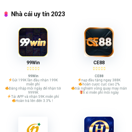
Nhà cái uy tín 2023
99Win
CE88
99Win
CE88
Gửi 199K lần đầu nhận 199K
nạp đầu tặng ngay 388K
miễn phí
hoàn cược cực cao 2%
Đăng nhập mỗi ngày để nhận tới
trải nghiệm vòng quay may mắn
9999K
lì xì miễn phí mỗi ngày
Tải APP và nhận 59K miễn phí
Hoàn trả lên đến 3.3%！