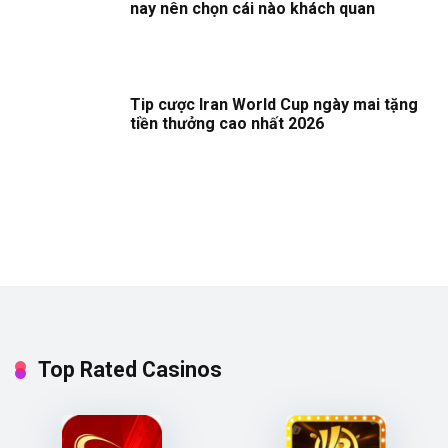
nay nên chọn cái nào khách quan
Tip cược Iran World Cup ngày mai tặng
tiền thưởng cao nhất 2026
Top Rated Casinos