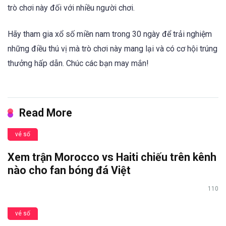
trò chơi này đối với nhiều người chơi.
Hãy tham gia xổ số miền nam trong 30 ngày để trải nghiệm
những điều thú vị mà trò chơi này mang lại và có cơ hội trúng
thưởng hấp dẫn. Chúc các bạn may mắn!
Read More
vé số
Xem trận Morocco vs Haiti chiếu trên kênh
nào cho fan bóng đá Việt
110
vé số