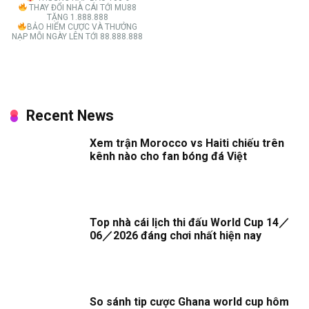
THAY ĐỔI NHÀ CÁI TỚI MU88
TẶNG 1.888.888
BẢO HIỂM CƯỢC VÀ THƯỞNG
NẠP MỖI NGÀY LÊN TỚI 88.888.888
Recent News
Xem trận Morocco vs Haiti chiếu trên
kênh nào cho fan bóng đá Việt
Top nhà cái lịch thi đấu World Cup 14／
06／2026 đáng chơi nhất hiện nay
So sánh tip cược Ghana world cup hôm