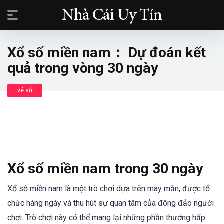
Xổ số miền nam： Dự đoán kết
quả trong vòng 30 ngày
vé số
Xổ số miền nam trong 30 ngày
Xổ số miền nam là một trò chơi dựa trên may mắn, được tổ
chức hàng ngày và thu hút sự quan tâm của đông đảo người
chơi. Trò chơi này có thể mang lại những phần thưởng hấp