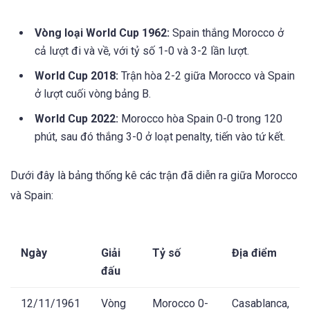
Vòng loại World Cup 1962:
Spain thắng Morocco ở
cả lượt đi và về, với tỷ số 1-0 và 3-2 lần lượt.
World Cup 2018:
Trận hòa 2-2 giữa Morocco và Spain
ở lượt cuối vòng bảng B.
World Cup 2022:
Morocco hòa Spain 0-0 trong 120
phút, sau đó thắng 3-0 ở loạt penalty, tiến vào tứ kết.
Dưới đây là bảng thống kê các trận đã diễn ra giữa Morocco
và Spain:
Ngày
Giải
Tỷ số
Địa điểm
đấu
12/11/1961
Vòng
Morocco 0-
Casablanca,