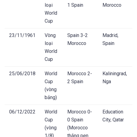
loại
1 Spain
Morocco
World
Cup
23/11/1961
Vòng
Spain 3-2
Madrid,
loại
Morocco
Spain
World
Cup
25/06/2018
World
Morocco 2-
Kaliningrad,
Cup
2 Spain
Nga
(vòng
bảng)
06/12/2022
World
Morocco 0-
Education
Cup
0 Spain
City, Qatar
(vòng
(Morocco
1/8)
thắng pen