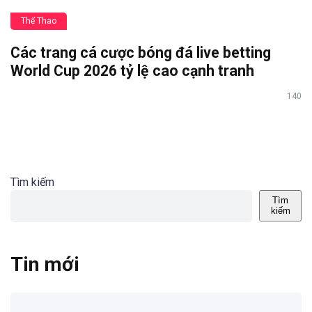
Thể Thao
Các trang cá cược bóng đá live betting
World Cup 2026 tỷ lệ cao cạnh tranh
140
Tìm kiếm
Tìm
kiếm
Tin mới