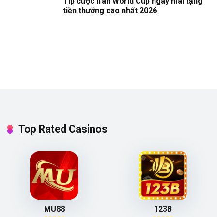
Tip cược Iran World Cup ngày mai tặng
tiền thưởng cao nhất 2026
Top Rated Casinos
MU88
123B