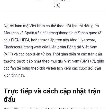
3-0)
Người hâm mộ Việt Nam có thể theo dõi lịch thi đấu giữa
Morocco và Spain trên các trang thông tin thể thao quốc tế
như FIFA, UEFA, hoặc trực tiếp trên nền tảng Livescore,
Flashscore, trang web của Liên đoàn Bóng đá Việt Nam
(VFF) và các báo điện tử lớn. Thời gian diễn ra các trận đấu
thường được cập nhật theo múi giờ Việt Nam (GMT+7), giúp
các fan dễ dàng theo dõi và lên lịch xem các cuộc đối đầu
kịch tính này.
Trực tiếp và cách cập nhật trận
đấu