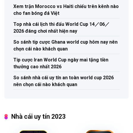
Xem trận Morocco vs Haiti chiếu trên kênh nào
cho fan bóng đá Việt
Top nhà cái lịch thi đấu World Cup 14／06／
2026 đáng chơi nhất hiện nay
So sánh tip cược Ghana world cup hôm nay nên
chọn cái nào khách quan
Tip cược Iran World Cup ngày mai tặng tiền
thưởng cao nhất 2026
So sánh nhà cái uy tín an toàn world cup 2026
nên chọn cái nào khách quan
Nhà cái uy tín 2023