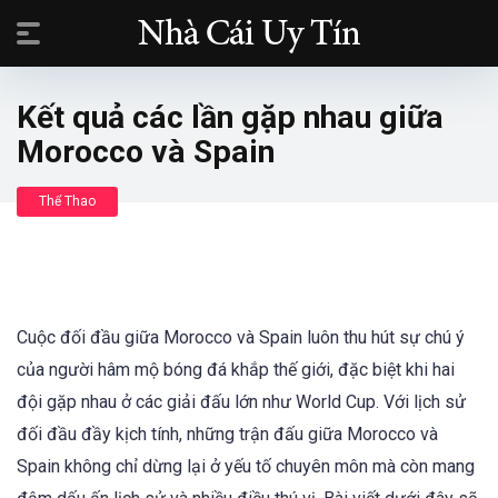
Kết quả các lần gặp nhau giữa
Morocco và Spain
Thể Thao
Cuộc đối đầu giữa Morocco và Spain luôn thu hút sự chú ý
của người hâm mộ bóng đá khắp thế giới, đặc biệt khi hai
đội gặp nhau ở các giải đấu lớn như World Cup. Với lịch sử
đối đầu đầy kịch tính, những trận đấu giữa Morocco và
Spain không chỉ dừng lại ở yếu tố chuyên môn mà còn mang