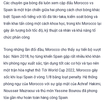
Các chuyên gia bóng đá luôn xem cặp đấu Morocco vs
Spain là một trận chiến giữa hai phong cách chơi bóng khác
biệt. Spain nổi tiếng với lối đá tiki-taka, kiểm soát bóng và
triển khai tấn công một cách khoa học, trong khi Morocco lại
gây ấn tượng bởi tốc độ, kỹ thuật cá nhân và khả năng tổ
chức phản công.
Trong những lần đối đầu, Morocco cho thấy sự tiến bộ vượt
bậc. Năm 2018, họ từng khiến Spain gặp rất nhiều khó khăn
khi phòng ngự xuất sắc, tận dụng tốt các cơ hội và tạo nên
một trận hòa nghẹt thở. Tới World Cup 2022, Morocco gây
sốc khi loại Spain ở vòng 1/8 bằng loạt penalty. Hệ thống
phòng ngự của Morocco với sự góp mặt của Achraf Hakimi,
Noussair Mazraoui và thủ môn Yassine Bounou đã phong
tỏa gần như hoàn toàn hàng công Spain.