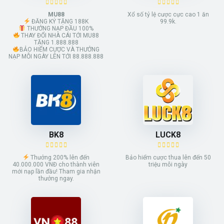
MU88
Xổ số tỷ lệ cược cực cao 1 ăn
ĐĂNG KÝ TẶNG 188K
99.9k.
THƯỞNG NẠP ĐẦU 100%
THAY ĐỔI NHÀ CÁI TỚI MU88
TẶNG 1.888.888
BẢO HIỂM CƯỢC VÀ THƯỞNG
NẠP MỖI NGÀY LÊN TỚI 88.888.888
BK8
LUCK8
Thưởng 200% lên đến
Bảo hiểm cược thua lên đến 50
40.000.000 VNĐ cho thành viên
triệu mỗi ngày
mới nạp lần đầu! Tham gia nhận
thưởng ngay.