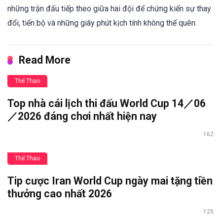
những trận đấu tiếp theo giữa hai đội để chứng kiến sự thay
đổi, tiến bộ và những giây phút kịch tính không thể quên.
Read More
Thể Thao
Top nhà cái lịch thi đấu World Cup 14／06
／2026 đáng chơi nhất hiện nay
162
Thể Thao
Tip cược Iran World Cup ngày mai tặng tiền
thưởng cao nhất 2026
125