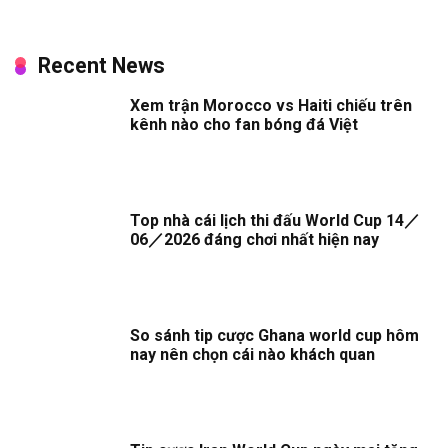
Recent News
Xem trận Morocco vs Haiti chiếu trên
kênh nào cho fan bóng đá Việt
Top nhà cái lịch thi đấu World Cup 14／
06／2026 đáng chơi nhất hiện nay
So sánh tip cược Ghana world cup hôm
nay nên chọn cái nào khách quan