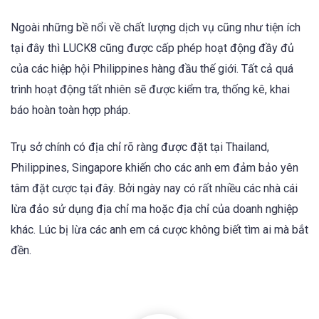
Ngoài những bề nổi về chất lượng dịch vụ cũng như tiện ích
tại đây thì LUCK8 cũng được cấp phép hoạt động đầy đủ
của các hiệp hội Philippines hàng đầu thế giới. Tất cả quá
trình hoạt động tất nhiên sẽ được kiểm tra, thống kê, khai
báo hoàn toàn hợp pháp.
Trụ sở chính có địa chỉ rõ ràng được đặt tại Thailand,
Philippines, Singapore khiến cho các anh em đảm bảo yên
tâm đặt cược tại đây. Bởi ngày nay có rất nhiều các nhà cái
lừa đảo sử dụng địa chỉ ma hoặc địa chỉ của doanh nghiệp
khác. Lúc bị lừa các anh em cá cược không biết tìm ai mà bắt
đền.