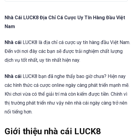
Nhà Cái LUCK8 Địa Chỉ Cá Cược Uy Tín Hàng Đầu Việt
Nam
Nhà cái
LUCK8 là địa chỉ cá cược uy tín hàng đầu Việt Nam.
Đến với nơi đây các bạn sẽ được trải nghiệm chất lượng
dịch vụ tốt nhất, uy tín nhất hiện nay.
Nhà cái
LUCK8 bạn đã nghe thấy bao giờ chưa? Hiện nay
các hình thức cá cược online ngày càng phát triển mạnh mẽ.
Khi chơi vừa có thể giải trí mà còn kiếm được tiền. Chính vì
thị trường phát triển như vậy nên nhà cái ngày càng trở nên
nổi tiếng hơn.
Giới thiệu nhà cái LUCK8