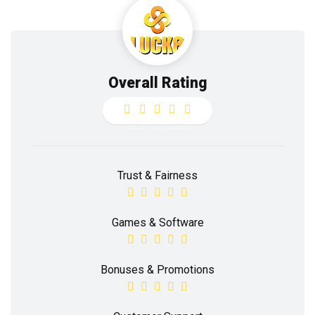
Overall Rating
Trust & Fairness
Games & Software
Bonuses & Promotions