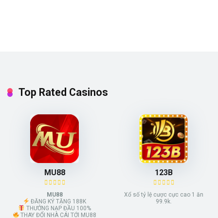
Top Rated Casinos
MU88
123B
MU88
Xổ số tỷ lệ cược cực cao 1 ăn
ĐĂNG KÝ TẶNG 188K
99.9k.
THƯỞNG NẠP ĐẦU 100%
THAY ĐỔI NHÀ CÁI TỚI MU88