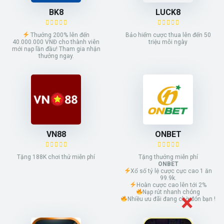
BK8
LUCK8
Thưởng 200% lên đến
Bảo hiểm cược thua lên đến 50
40.000.000 VNĐ cho thành viên
triệu mỗi ngày
mới nạp lần đầu! Tham gia nhận
thưởng ngay.
VN88
ONBET
Tặng 188K chơi thử miễn phí
Tặng thưởng miễn phí
ONBET
Xổ số tỷ lệ cược cực cao 1 ăn
99.9k.
Hoàn cược cao lên tới 2%
Nạp rút nhanh chóng
Nhiều ưu đãi đang chờ đón bạn !