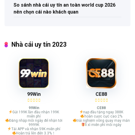
So sánh nhà cái uy tín an toàn world cup 2026
nên chọn cái nào khách quan
Nhà cái uy tín 2023
99Win
CE88
99Win
CE88
Gửi 199K lần đầu nhận 199K
nạp đầu tặng ngay 388K
miễn phí
hoàn cược cực cao 2%
Đăng nhập mỗi ngày để nhận tới
trải nghiệm vòng quay may mắn
9999K
lì xì miễn phí mỗi ngày
Tải APP và nhận 59K miễn phí
Hoàn trả lên đến 3.3%！