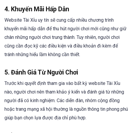
4. Khuyến Mãi Hấp Dẫn
Website Tài Xỉu uy tín sẽ cung cấp nhiều chương trình
khuyến mãi hấp dẫn để thu hút người chơi mới cũng như giữ
chân những người chơi trung thành. Tuy nhiên, người chơi
cũng cần đọc kỹ các điều kiện và điều khoản đi kèm để
tránh những hiểu lầm không cần thiết.
5. Đánh Giá Từ Người Chơi
Trước khi quyết định tham gia vào bất kỳ website Tài Xỉu
nào, người chơi nên tham khảo ý kiến và đánh giá từ những
người đã có kinh nghiệm. Các diễn đàn, nhóm cộng đồng
hoặc trang mạng xã hội thường là nguồn thông tin phong phú
giúp bạn chọn lựa được địa chỉ phù hợp.