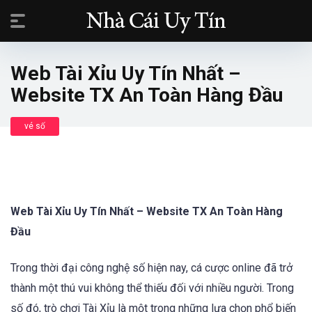
Web Tài Xỉu Uy Tín Nhất –
Website TX An Toàn Hàng Đầu
vé số
Web Tài Xỉu Uy Tín Nhất – Website TX An Toàn Hàng
Đầu
Trong thời đại công nghệ số hiện nay, cá cược online đã trở
thành một thú vui không thể thiếu đối với nhiều người. Trong
số đó, trò chơi Tài Xỉu là một trong những lựa chọn phổ biến