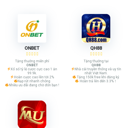
ONBET
QH88
Tặng thưởng miễn phí
Tặng thưởng tại
ONBET
QH88
Xổ số tỷ lệ cược cực cao 1 ăn
Nhà cái truyền thống và uy tín
99.9k.
nhất Việt Nam.
Hoàn cược cao lên tới 2%
Tặng 150k free khi đăng ký.
Nạp rút nhanh chóng
Hoàn trả lên đến 3.3%！
Nhiều ưu đãi đang chờ đón bạn !