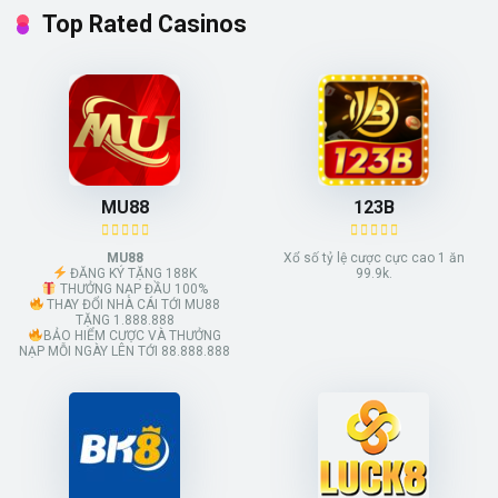
Top Rated Casinos
MU88
123B
MU88
Xổ số tỷ lệ cược cực cao 1 ăn
ĐĂNG KÝ TẶNG 188K
99.9k.
THƯỞNG NẠP ĐẦU 100%
THAY ĐỔI NHÀ CÁI TỚI MU88
TẶNG 1.888.888
BẢO HIỂM CƯỢC VÀ THƯỞNG
NẠP MỖI NGÀY LÊN TỚI 88.888.888