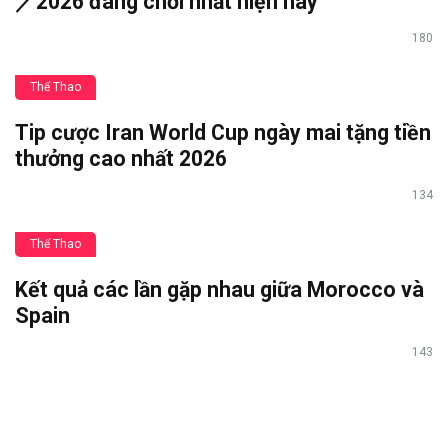
／2026 đáng chơi nhất hiện nay
180
Thể Thao
Tip cược Iran World Cup ngày mai tặng tiền
thưởng cao nhất 2026
134
Thể Thao
Kết quả các lần gặp nhau giữa Morocco và
Spain
143