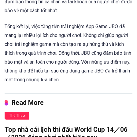
đảm bảo thông tin cá nhân và tài khoản của người chơi được
bảo vệ một cách tốt nhất.
Tổng kết lại, việc tặng tiền trải nghiệm App Game JBO đã
mang lại nhiều lợi ích cho người chơi. Không chỉ giúp người
chơi trải nghiệm game mà còn tạo ra sự hứng thú và kích
thích trong quá trình chơi. Đồng thời, JBO cũng đảm bảo tính
bảo mật và an toàn cho người dùng. Với những ưu điểm này,
không khó để hiểu tại sao ứng dụng game JBO đã trở thành
một trong những lựa chọn
Read More
Thể Thao
Top nhà cái lịch thi đấu World Cup 14／06