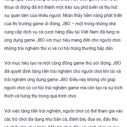
thoại di động đã trở thành một trào lưu phổ biến và thu hút
sự quan tâm của nhiều người. Nhận thấy tiềm năng phát triển
của thị trường game di động, JBO – một trong những nhà
cung cấp dịch vụ cá cược hàng đầu tại Việt Nam đã tung ra
ứng dụng game JBO với mục tiêu mang đến cho người chơi
những trải nghiệm thú vị và cơ hội trúng thưởng hấp dẫn.
Với mục tiêu tạo ra một cộng đồng game thủ sôi động, JBO
đã quyết định tặng tiền trải nghiệm cho người chơi khi tải và
trải nghiệm ứng dụng game JBO. Điều này không chỉ giúp
người chơi có cơ hội trải nghiệm game mà còn tạo ra sự kích
thích và hứng thú trong quá trình chơi.
Với việc tặng tiền trải nghiệm, người chơi có thể tham gia vào
các trò chơi đa dạng như bắn cá, đánh bài, đua xe, đấu thú