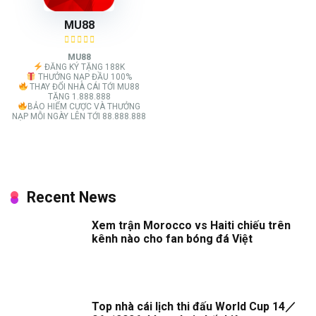
MU88
MU88
ĐĂNG KÝ TẶNG 188K
THƯỞNG NẠP ĐẦU 100%
THAY ĐỔI NHÀ CÁI TỚI MU88
TẶNG 1.888.888
BẢO HIỂM CƯỢC VÀ THƯỞNG
NẠP MỖI NGÀY LÊN TỚI 88.888.888
Recent News
Xem trận Morocco vs Haiti chiếu trên
kênh nào cho fan bóng đá Việt
Top nhà cái lịch thi đấu World Cup 14／