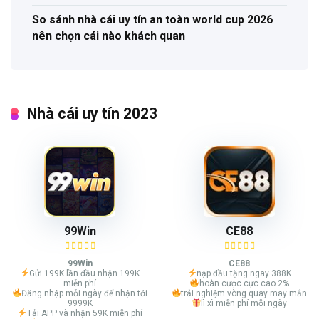
So sánh nhà cái uy tín an toàn world cup 2026
nên chọn cái nào khách quan
Nhà cái uy tín 2023
99Win
CE88
99Win
CE88
Gửi 199K lần đầu nhận 199K
nạp đầu tặng ngay 388K
miễn phí
hoàn cược cực cao 2%
Đăng nhập mỗi ngày để nhận tới
trải nghiệm vòng quay may mắn
9999K
lì xì miễn phí mỗi ngày
Tải APP và nhận 59K miễn phí