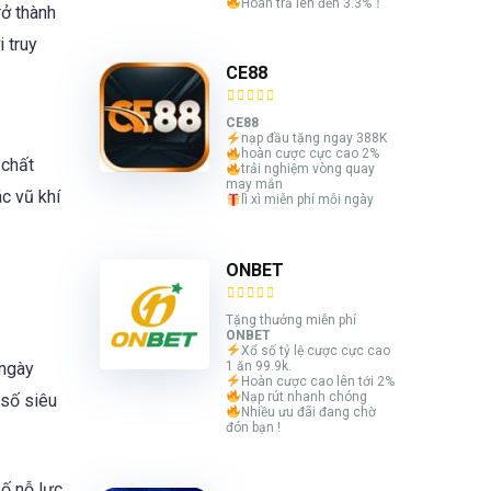
Hoàn trả lên đến 3.3%！
rở thành
 truy
CE88
CE88
nạp đầu tặng ngay 388K
hoàn cược cực cao 2%
 chất
trải nghiệm vòng quay
may mắn
c vũ khí
lì xì miễn phí mỗi ngày
ONBET
Tặng thưởng miễn phí
ONBET
Xổ số tỷ lệ cược cực cao
 ngày
1 ăn 99.9k.
Hoàn cược cao lên tới 2%
Nạp rút nhanh chóng
 số siêu
Nhiều ưu đãi đang chờ
đón bạn !
số nỗ lực