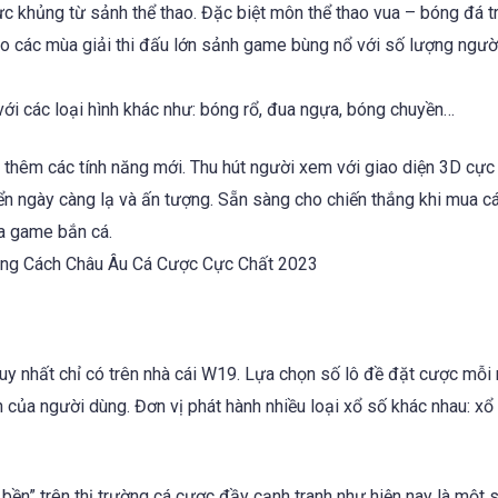
 khủng từ sảnh thể thao. Đặc biệt môn thể thao vua – bóng đá t
o các mùa giải thi đấu lớn sảnh game bùng nổ với số lượng người
i các loại hình khác như: bóng rổ, đua ngựa, bóng chuyền…
thêm các tính năng mới. Thu hút người xem với giao diện 3D cực
ển ngày càng lạ và ấn tượng. Sẵn sàng cho chiến thắng khi mua cá
a game bắn cá.
duy nhất chỉ có trên nhà cái W19. Lựa chọn số lô đề đặt cược mỗi
nh của người dùng. Đơn vị phát hành nhiều loại xổ số khác nhau: xổ
bền” trên thị trường cá cược đầy cạnh tranh như hiện nay là một 