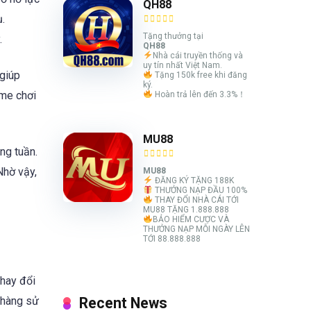
QH88
.
Tặng thưởng tại
.
QH88
Nhà cái truyền thống và
uy tín nhất Việt Nam.
 giúp
Tặng 150k free khi đăng
ký.
ame chơi
Hoàn trả lên đến 3.3%！
MU88
ng tuần.
Nhờ vậy,
MU88
ĐĂNG KÝ TẶNG 188K
THƯỞNG NẠP ĐẦU 100%
THAY ĐỔI NHÀ CÁI TỚI
MU88 TẶNG 1.888.888
BẢO HIỂM CƯỢC VÀ
THƯỞNG NẠP MỖI NGÀY LÊN
TỚI 88.888.888
thay đổi
Recent News
h hàng sử