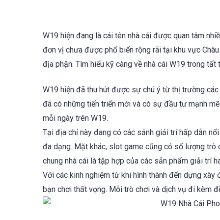
W19 hiện đang là cái tên nhà cái được quan tâm nhiề
đơn vị chưa được phổ biến rộng rãi tại khu vực Châ
địa phận. Tìm hiểu kỹ càng về nhà cái W19 trong tất 
W19 hiện đã thu hút được sự chú ý từ thị trường các
đã có những tiến triển mới và có sự đầu tư mạnh mẽ.
mỗi ngày trên W19.
Tại địa chỉ này đang có các sảnh giải trí hấp dẫn nổ
đa dạng. Mặt khác, slot game cũng có số lượng trò c
chung nhà cái là tập hợp của các sản phẩm giải trí ha
Với các kinh nghiệm từ khi hình thành đến dựng xây
bạn chơi thất vọng. Mỗi trò chơi và dịch vụ đi kèm