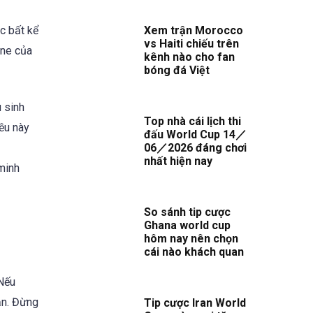
Xem trận Morocco
c bất kể
vs Haiti chiếu trên
ine của
kênh nào cho fan
bóng đá Việt
 sinh
Top nhà cái lịch thi
ều này
đấu World Cup 14／
06／2026 đáng chơi
nhất hiện nay
minh
So sánh tip cược
Ghana world cup
hôm nay nên chọn
cái nào khách quan
 Nếu
ản. Đừng
Tip cược Iran World