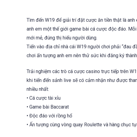
Tìm đến W19 để giải trí đặt cược ăn tiền thật là anh
anh em một thế giới game bài cá cược độc đáo. Mỗi 
mới mẻ, đúng thị hiếu người dùng.
Tiến vào địa chỉ nhà cái W19 người chơi phải “đau 
chơi ấn tượng anh em nên thử sức khi đăng ký thành
Trải nghiệm các trò cá cược casino trực tiếp trên W1
khi tiến đến sảnh live sẽ có cảm nhận như được tham 
nhiều nhất:
• Cá cược tài xỉu
• Game bài Baccarat
• Độc đáo với rồng hổ
• Ấn tượng cùng vòng quay Roulette và hàng chục tự