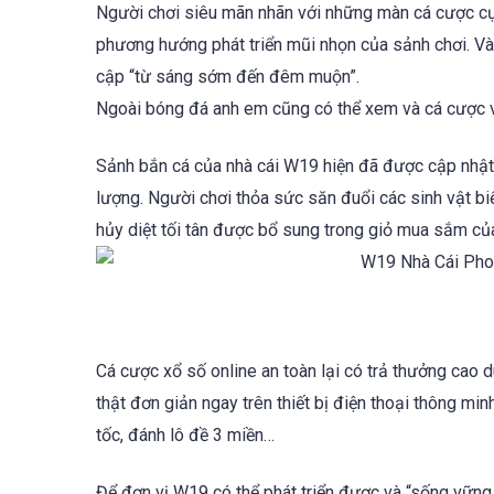
Người chơi siêu mãn nhãn với những màn cá cược cực
phương hướng phát triển mũi nhọn của sảnh chơi. Và
cập “từ sáng sớm đến đêm muộn”.
Ngoài bóng đá anh em cũng có thể xem và cá cược vớ
Sảnh bắn cá của nhà cái W19 hiện đã được cập nhật 
lượng. Người chơi thỏa sức săn đuổi các sinh vật bi
hủy diệt tối tân được bổ sung trong giỏ mua sắm củ
Cá cược xổ số online an toàn lại có trả thưởng cao 
thật đơn giản ngay trên thiết bị điện thoại thông mi
tốc, đánh lô đề 3 miền…
Để đơn vị W19 có thể phát triển được và “sống vững 