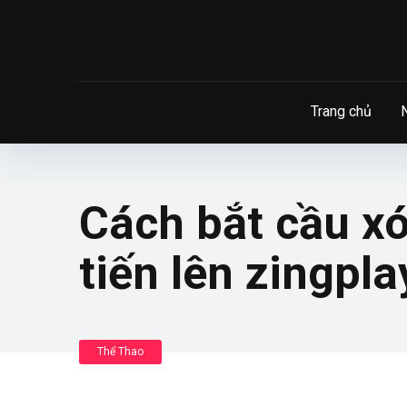
Trang chủ
N
Cách bắt cầu xó
tiến lên zingpl
Thể Thao