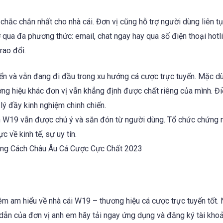
chắc chắn nhất cho nhà cái. Đơn vị cũng hỗ trợ người dùng liên tụ
rợ qua đa phương thức: email, chat ngay hay qua số điện thoại hotl
rao đổi.
ển và vẫn đang đi đầu trong xu hướng cá cược trực tuyến. Mặc dù
g hiệu khác đơn vị vẫn khẳng định được chất riêng của mình. Đi
lý đầy kinh nghiệm chinh chiến.
 tên W19 vẫn được chú ý và săn đón từ người dùng. Tổ chức chứng 
 về kinh tế, sự uy tín.
êm am hiểu về nhà cái W19 – thương hiệu cá cược trực tuyến tốt.
 dẫn của đơn vị anh em hãy tải ngay ứng dụng và đăng ký tài kho