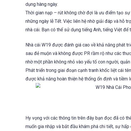
dụng hàng ngày.
Thời gian nạp – rút không chờ đợi là ưu điểm tạo sự 
những ngày lễ Tết. Việc liên hệ nhờ giải đáp và hỗ t
nhà cái. Bạn có thể sử dụng tiếng Anh, tiếng Việt để t
Nhà cái W19 được đánh giá cao về khả năng phát tri
sau đẻ muộn và không được PR rầm rộ như các thươn
nhờ một phần không nhỏ vào yếu tố con người, quản 
Phát triển trong giai đoạn cạnh tranh khốc liệt cái
được khả năng hoàn thiện hệ thống ổn định và tiềm lực
Hy vọng với các thông tin trên đây bạn đọc đã có th
muốn gia nhập và bắt đầu khám phá chi tiết, sự hấp