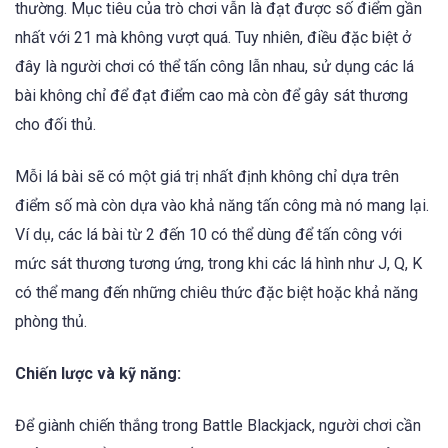
thường. Mục tiêu của trò chơi vẫn là đạt được số điểm gần
nhất với 21 mà không vượt quá. Tuy nhiên, điều đặc biệt ở
đây là người chơi có thể tấn công lẫn nhau, sử dụng các lá
bài không chỉ để đạt điểm cao mà còn để gây sát thương
cho đối thủ.
Mỗi lá bài sẽ có một giá trị nhất định không chỉ dựa trên
điểm số mà còn dựa vào khả năng tấn công mà nó mang lại.
Ví dụ, các lá bài từ 2 đến 10 có thể dùng để tấn công với
mức sát thương tương ứng, trong khi các lá hình như J, Q, K
có thể mang đến những chiêu thức đặc biệt hoặc khả năng
phòng thủ.
Chiến lược và kỹ năng:
Để giành chiến thắng trong Battle Blackjack, người chơi cần