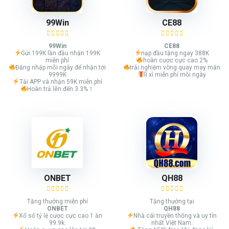
99Win
CE88
99Win
CE88
Gửi 199K lần đầu nhận 199K
nạp đầu tặng ngay 388K
miễn phí
hoàn cược cực cao 2%
Đăng nhập mỗi ngày để nhận tới
trải nghiệm vòng quay may mắn
9999K
lì xì miễn phí mỗi ngày
Tải APP và nhận 59K miễn phí
Hoàn trả lên đến 3.3%！
ONBET
QH88
Tặng thưởng miễn phí
Tặng thưởng tại
ONBET
QH88
Xổ số tỷ lệ cược cực cao 1 ăn
Nhà cái truyền thống và uy tín
99.9k.
nhất Việt Nam.