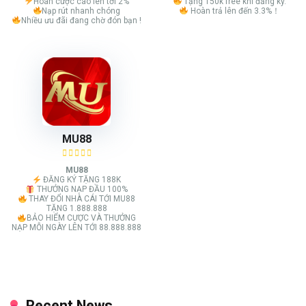
Hoàn cược cao lên tới 2%
Tặng 150k free khi đăng ký.
Nạp rút nhanh chóng
Hoàn trả lên đến 3.3%！
Nhiều ưu đãi đang chờ đón bạn !
MU88
MU88
ĐĂNG KÝ TẶNG 188K
THƯỞNG NẠP ĐẦU 100%
THAY ĐỔI NHÀ CÁI TỚI MU88
TẶNG 1.888.888
BẢO HIỂM CƯỢC VÀ THƯỞNG
NẠP MỖI NGÀY LÊN TỚI 88.888.888
Recent News