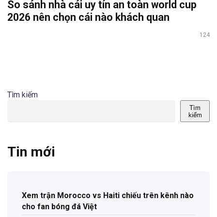
So sánh nhà cái uy tín an toàn world cup
2026 nên chọn cái nào khách quan
124
Tìm kiếm
Tìm
kiếm
Tin mới
Xem trận Morocco vs Haiti chiếu trên kênh nào
cho fan bóng đá Việt