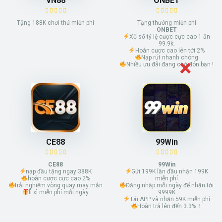
VN88
ONBET
Tặng 188K chơi thử miễn phí
Tặng thưởng miễn phí
ONBET
Xổ số tỷ lệ cược cực cao 1 ăn
99.9k.
Hoàn cược cao lên tới 2%
Nạp rút nhanh chóng
Nhiều ưu đãi đang chờ đón bạn !
CE88
99Win
CE88
99Win
nạp đầu tặng ngay 388K
Gửi 199K lần đầu nhận 199K
hoàn cược cực cao 2%
miễn phí
trải nghiệm vòng quay may mắn
Đăng nhập mỗi ngày để nhận tới
lì xì miễn phí mỗi ngày
9999K
Tải APP và nhận 59K miễn phí
Hoàn trả lên đến 3.3%！