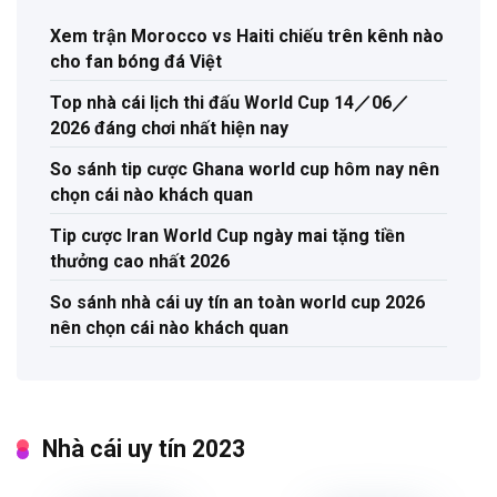
Xem trận Morocco vs Haiti chiếu trên kênh nào
cho fan bóng đá Việt
Top nhà cái lịch thi đấu World Cup 14／06／
2026 đáng chơi nhất hiện nay
So sánh tip cược Ghana world cup hôm nay nên
chọn cái nào khách quan
Tip cược Iran World Cup ngày mai tặng tiền
thưởng cao nhất 2026
So sánh nhà cái uy tín an toàn world cup 2026
nên chọn cái nào khách quan
Nhà cái uy tín 2023