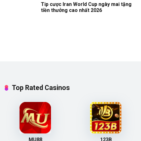
Tip cược Iran World Cup ngày mai tặng
tiền thưởng cao nhất 2026
Top Rated Casinos
MU88
123B