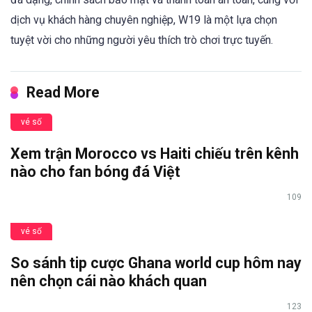
dịch vụ khách hàng chuyên nghiệp, W19 là một lựa chọn
tuyệt vời cho những người yêu thích trò chơi trực tuyến.
Read More
vé số
Xem trận Morocco vs Haiti chiếu trên kênh
nào cho fan bóng đá Việt
109
vé số
So sánh tip cược Ghana world cup hôm nay
nên chọn cái nào khách quan
123