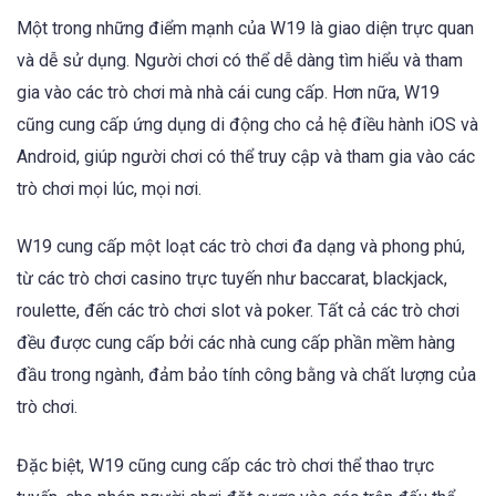
Một trong những điểm mạnh của W19 là giao diện trực quan
và dễ sử dụng. Người chơi có thể dễ dàng tìm hiểu và tham
gia vào các trò chơi mà nhà cái cung cấp. Hơn nữa, W19
cũng cung cấp ứng dụng di động cho cả hệ điều hành iOS và
Android, giúp người chơi có thể truy cập và tham gia vào các
trò chơi mọi lúc, mọi nơi.
W19 cung cấp một loạt các trò chơi đa dạng và phong phú,
từ các trò chơi casino trực tuyến như baccarat, blackjack,
roulette, đến các trò chơi slot và poker. Tất cả các trò chơi
đều được cung cấp bởi các nhà cung cấp phần mềm hàng
đầu trong ngành, đảm bảo tính công bằng và chất lượng của
trò chơi.
Đặc biệt, W19 cũng cung cấp các trò chơi thể thao trực