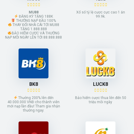
MU88
Xổ số tỷ lệ cược cực cao 1 ăn
ĐĂNG KÝ TẶNG 188K
99.9k.
THƯỞNG NẠP ĐẦU 100%
THAY ĐỔI NHÀ CÁI TỚI MU88
TẶNG 1.888.888
BẢO HIỂM CƯỢC VÀ THƯỞNG
NẠP MỖI NGÀY LÊN TỚI 88.888.888
BK8
LUCK8
Thưởng 200% lên đến
Bảo hiểm cược thua lên đến 50
40.000.000 VNĐ cho thành viên
triệu mỗi ngày
mới nạp lần đầu! Tham gia nhận
thưởng ngay.