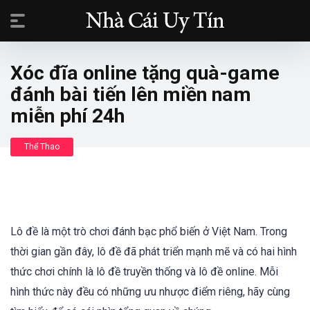
Xóc đĩa online tặng quà-game
đánh bài tiến lên miền nam
miễn phí 24h
Thể Thao
Lô đề là một trò chơi đánh bạc phổ biến ở Việt Nam. Trong
thời gian gần đây, lô đề đã phát triển mạnh mẽ và có hai hình
thức chơi chính là lô đề truyền thống và lô đề online. Mỗi
hình thức này đều có những ưu nhược điểm riêng, hãy cùng