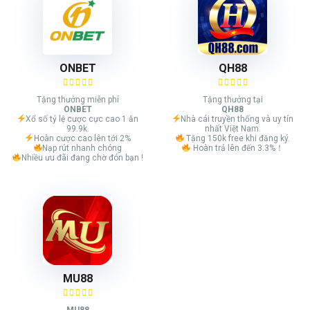
ONBET
QH88
Tặng thưởng miễn phí
Tặng thưởng tại
ONBET
QH88
Xổ số tỷ lệ cược cực cao 1 ăn
Nhà cái truyền thống và uy tín
99.9k.
nhất Việt Nam.
Hoàn cược cao lên tới 2%
Tặng 150k free khi đăng ký.
Nạp rút nhanh chóng
Hoàn trả lên đến 3.3%！
Nhiều ưu đãi đang chờ đón bạn !
MU88