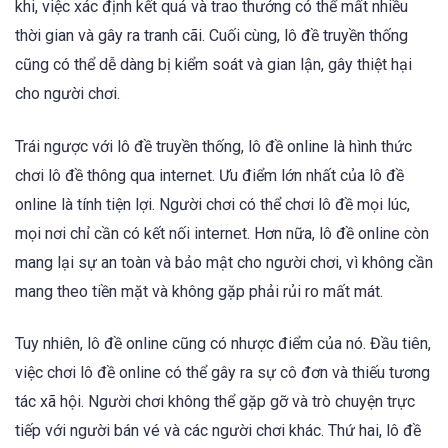
khi, việc xác định kết quả và trao thưởng có thể mất nhiều
thời gian và gây ra tranh cãi. Cuối cùng, lô đề truyền thống
cũng có thể dễ dàng bị kiểm soát và gian lận, gây thiệt hại
cho người chơi.
Trái ngược với lô đề truyền thống, lô đề online là hình thức
chơi lô đề thông qua internet. Ưu điểm lớn nhất của lô đề
online là tính tiện lợi. Người chơi có thể chơi lô đề mọi lúc,
mọi nơi chỉ cần có kết nối internet. Hơn nữa, lô đề online còn
mang lại sự an toàn và bảo mật cho người chơi, vì không cần
mang theo tiền mặt và không gặp phải rủi ro mất mát.
Tuy nhiên, lô đề online cũng có nhược điểm của nó. Đầu tiên,
việc chơi lô đề online có thể gây ra sự cô đơn và thiếu tương
tác xã hội. Người chơi không thể gặp gỡ và trò chuyện trực
tiếp với người bán vé và các người chơi khác. Thứ hai, lô đề