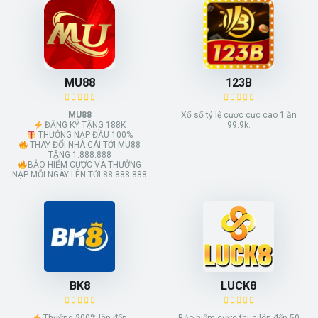
MU88
123B
MU88
Xổ số tỷ lệ cược cực cao 1 ăn
ĐĂNG KÝ TẶNG 188K
99.9k.
THƯỞNG NẠP ĐẦU 100%
THAY ĐỔI NHÀ CÁI TỚI MU88
TẶNG 1.888.888
BẢO HIỂM CƯỢC VÀ THƯỞNG
NẠP MỖI NGÀY LÊN TỚI 88.888.888
BK8
LUCK8