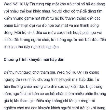
Wed Nổ Hũ Uy Tín cung cấp một kho trò chơi nổ hũ đa dạng
với nhiều thể loại khác nhau. Người chơi có thể dễ dàng tìm
kiếm những game hot nhất, từ nổ hũ truyền thống đến các
phiên bản hiện đại với đồ họa bắt mắt và âm thanh sống
động. Mỗi trò chơi đều có mức cược linh hoạt, phù hợp với
nhiều đối tượng người chơi, từ những người mới bắt đầu đến
các cao thủ dày dạn kinh nghiệm.
Chương trình khuyến mãi hấp dẫn
Để thu hút người chơi tham gia, Wed Nổ Hũ Uy Tín không
ngừng đưa ra nhiều chương trình khuyến mãi hấp dẫn. Từ
tiền thưởng chào mừng cho đến các sự kiện đặc biệt trong
năm, người chơi luôn có cơ hội nhận thêm nhiều phần thưởng
giá trị khi tham gia. Điều này không chỉ tăng cường trải
nghiệm chơi mà còn khuyến khích người chơi trở lại với trang