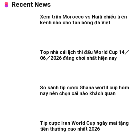
Recent News
Xem trận Morocco vs Haiti chiếu trên
kênh nào cho fan bóng đá Việt
Top nhà cái lịch thi đấu World Cup 14／
06／2026 đáng chơi nhất hiện nay
So sánh tip cược Ghana world cup hôm
nay nên chọn cái nào khách quan
Tip cược Iran World Cup ngày mai tặng
tiền thưởng cao nhất 2026