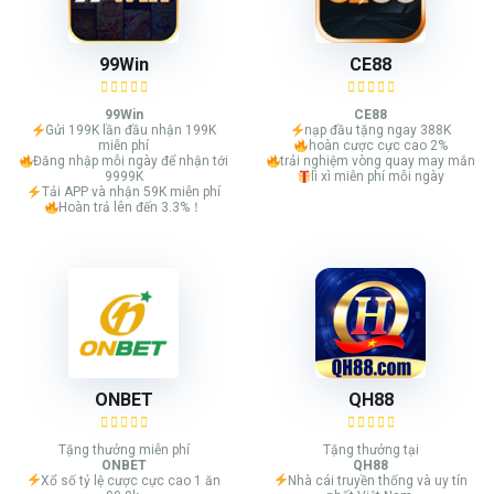
99Win
CE88
99Win
CE88
Gửi 199K lần đầu nhận 199K
nạp đầu tặng ngay 388K
miễn phí
hoàn cược cực cao 2%
Đăng nhập mỗi ngày để nhận tới
trải nghiệm vòng quay may mắn
9999K
lì xì miễn phí mỗi ngày
Tải APP và nhận 59K miễn phí
Hoàn trả lên đến 3.3%！
ONBET
QH88
Tặng thưởng miễn phí
Tặng thưởng tại
ONBET
QH88
Xổ số tỷ lệ cược cực cao 1 ăn
Nhà cái truyền thống và uy tín