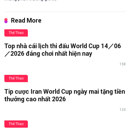
Read More
Thể Thao
Top nhà cái lịch thi đấu World Cup 14／06
／2026 đáng chơi nhất hiện nay
158
Thể Thao
Tip cược Iran World Cup ngày mai tặng tiền
thưởng cao nhất 2026
123
Thể Thao