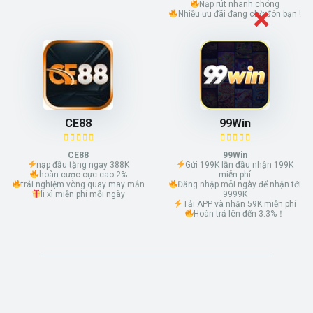
Nạp rút nhanh chóng
Nhiều ưu đãi đang chờ đón bạn !
CE88
99Win
CE88
99Win
nạp đầu tặng ngay 388K
Gửi 199K lần đầu nhận 199K
hoàn cược cực cao 2%
miễn phí
trải nghiệm vòng quay may mắn
Đăng nhập mỗi ngày để nhận tới
lì xì miễn phí mỗi ngày
9999K
Tải APP và nhận 59K miễn phí
Hoàn trả lên đến 3.3%！