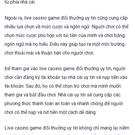
từ phía nhà cái.
Ngoài ra, live casino game đổi thưởng uy tín cũng cung cấp
nhiều lựa chọn về mức cược và ngôn ngữ. Người chơi có thể
chọn mức cược phù hợp với túi tiền của mình và chơi bằng
ngôn ngữ mà họ hiểu. Điều này giúp tạo ra một môi trường
chơi thoải mái và thuận tiện cho người chơi.
Để tham gia vào live casino game đổi thưởng uy tín, người
chơi cần đăng ký tài khoản tại nhà cái uy tín và nạp tiền vào
tài khoản. Sau đó, họ có thể chọn trò chơi mà mình muốn
tham gia và bắt đầu chơi. Nhà cái uy tín sẽ cung cấp các
phương thức thanh toán an toàn và nhanh chóng để người
chơi có thể nạp và rút tiền một cách dễ dàng.
Live casino game đổi thưởng uy tín không chỉ mang lại niềm