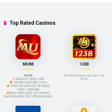
Top Rated Casinos
MU88
123B
MU88
Xổ số tỷ lệ cược cực cao 1 ăn
ĐĂNG KÝ TẶNG 188K
99.9k.
THƯỞNG NẠP ĐẦU 100%
THAY ĐỔI NHÀ CÁI TỚI MU88
TẶNG 1.888.888
BẢO HIỂM CƯỢC VÀ THƯỞNG
NẠP MỖI NGÀY LÊN TỚI 88.888.888