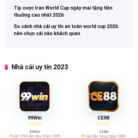
Tip cược Iran World Cup ngày mai tặng tiền
thưởng cao nhất 2026
So sánh nhà cái uy tín an toàn world cup 2026
nên chọn cái nào khách quan
Nhà cái uy tín 2023
99Win
CE88
99Win
CE88
Gửi 199K lần đầu nhận 199K
nạp đầu tặng ngay 388K