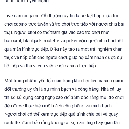
sòng bạc truyền thống.
Live casino game đổi thưởng uy tín là sự kết hợp giữa trò
chơi casino trực tuyến và trò chơi trực tiếp với người chia bài
thật. Người chơi có thể tham gia vào các trò chơi như
baccarat, blackjack, roulette và poker với người chia bài thật
qua màn hình trực tiếp. Điều này tạo ra một trải nghiệm chân
thực và hấp dẫn cho người chơi, giúp họ cảm nhận được sự
hồi hộp và thú vị của việc chơi casino trực tiếp.
Một trong những yếu tố quan trọng khi chơi live casino game
đổi thưởng uy tín là sự minh bạch và công bằng. Nhà cái uy
tín sẽ sử dụng công nghệ cao để đảm bảo rằng mọi trò chơi
đều được thực hiện một cách công bằng và minh bạch.
Người chơi có thể xem trực tiếp quá trình chia bài và quay
roulette, đảm bảo rằng không có sự can thiệp hay gian lận