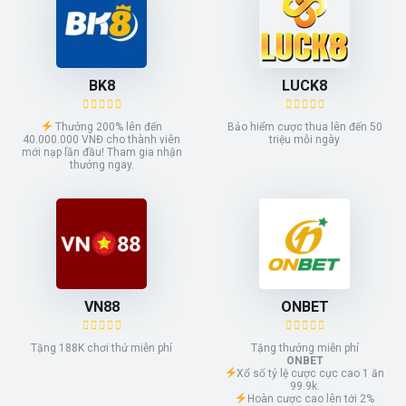
BK8
LUCK8
Thưởng 200% lên đến
Bảo hiểm cược thua lên đến 50
40.000.000 VNĐ cho thành viên
triệu mỗi ngày
mới nạp lần đầu! Tham gia nhận
thưởng ngay.
VN88
ONBET
Tặng 188K chơi thử miễn phí
Tặng thưởng miễn phí
ONBET
Xổ số tỷ lệ cược cực cao 1 ăn
99.9k.
Hoàn cược cao lên tới 2%