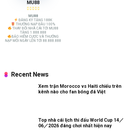
MU88
MU88
ĐĂNG KÝ TẶNG 188K
THƯỞNG NẠP ĐẦU 100%
THAY ĐỔI NHÀ CÁI TỚI MU88
TẶNG 1.888.888
BẢO HIỂM CƯỢC VÀ THƯỞNG
NẠP MỖI NGÀY LÊN TỚI 88.888.888
Recent News
Xem trận Morocco vs Haiti chiếu trên
kênh nào cho fan bóng đá Việt
Top nhà cái lịch thi đấu World Cup 14／
06／2026 đáng chơi nhất hiện nay