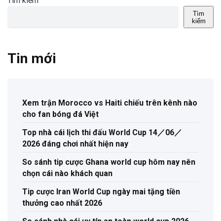
Tìm kiếm
Tìm
kiếm
Tin mới
Xem trận Morocco vs Haiti chiếu trên kênh nào
cho fan bóng đá Việt
Top nhà cái lịch thi đấu World Cup 14／06／
2026 đáng chơi nhất hiện nay
So sánh tip cược Ghana world cup hôm nay nên
chọn cái nào khách quan
Tip cược Iran World Cup ngày mai tặng tiền
thưởng cao nhất 2026