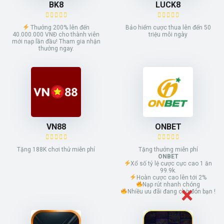
BK8
LUCK8
Thưởng 200% lên đến
Bảo hiểm cược thua lên đến 50
40.000.000 VNĐ cho thành viên
triệu mỗi ngày
mới nạp lần đầu! Tham gia nhận
thưởng ngay.
VN88
ONBET
Tặng 188K chơi thử miễn phí
Tặng thưởng miễn phí
ONBET
Xổ số tỷ lệ cược cực cao 1 ăn
99.9k.
Hoàn cược cao lên tới 2%
Nạp rút nhanh chóng
Nhiều ưu đãi đang chờ đón bạn !