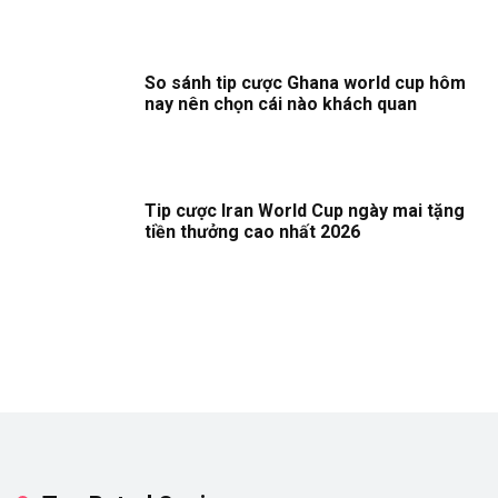
So sánh tip cược Ghana world cup hôm
nay nên chọn cái nào khách quan
Tip cược Iran World Cup ngày mai tặng
tiền thưởng cao nhất 2026