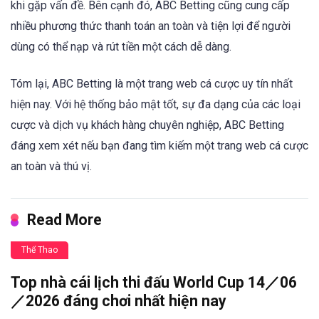
khi gặp vấn đề. Bên cạnh đó, ABC Betting cũng cung cấp
nhiều phương thức thanh toán an toàn và tiện lợi để người
dùng có thể nạp và rút tiền một cách dễ dàng.
Tóm lại, ABC Betting là một trang web cá cược uy tín nhất
hiện nay. Với hệ thống bảo mật tốt, sự đa dạng của các loại
cược và dịch vụ khách hàng chuyên nghiệp, ABC Betting
đáng xem xét nếu bạn đang tìm kiếm một trang web cá cược
an toàn và thú vị.
Read More
Thể Thao
Top nhà cái lịch thi đấu World Cup 14／06
／2026 đáng chơi nhất hiện nay