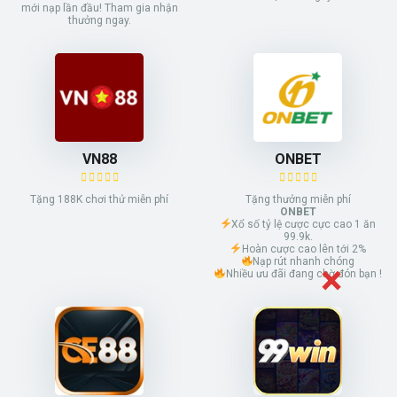
mới nạp lần đầu! Tham gia nhận
thưởng ngay.
VN88
ONBET
Tặng 188K chơi thử miễn phí
Tặng thưởng miễn phí
ONBET
Xổ số tỷ lệ cược cực cao 1 ăn
99.9k.
Hoàn cược cao lên tới 2%
Nạp rút nhanh chóng
Nhiều ưu đãi đang chờ đón bạn !