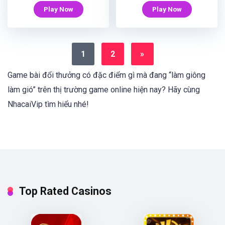
Play Now
Play Now
1
2
»
Game bài đổi thưởng có đặc điểm gì mà đang “làm giông
làm gió” trên thị trường game online hiện nay? Hãy cùng
NhacaiVip tìm hiểu nhé!
Top Rated Casinos